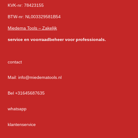
KVK-nr: 78423155
BTW-nr: NL003329581B54
Miedema Tools – Zakelijk
service
en voorraadbeheer voor professionals.
contact
Mail: info@miedematools.nl
Bel +31645687635
whatsapp
klantenservice