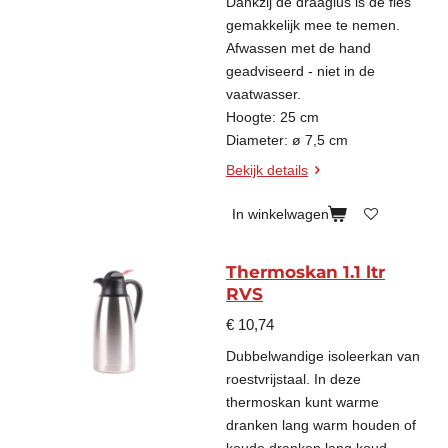
Dankzij de draaglus is de fles
gemakkelijk mee te nemen.
Afwassen met de hand
geadviseerd - niet in de
vaatwasser.
Hoogte: 25 cm
Diameter: ø 7,5 cm
Bekijk details
In winkelwagen
Thermoskan 1.1 ltr
RVS
€ 10,74
Dubbelwandige isoleerkan van
roestvrijstaal. In deze
thermoskan kunt warme
dranken lang warm houden of
koude dranken lang koud