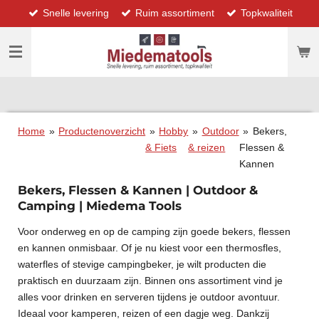
Snelle levering
Ruim assortiment
Topkwaliteit
Ga
direct
naar
de
hoofdinhoud
Home
»
Productenoverzicht
»
Hobby
»
Outdoor
»
Bekers,
& Fiets
& reizen
Flessen &
Kannen
Bekers, Flessen & Kannen | Outdoor &
Camping | Miedema Tools
Voor onderweg en op de camping zijn goede bekers, flessen
en kannen onmisbaar. Of je nu kiest voor een thermosfles,
waterfles of stevige campingbeker, je wilt producten die
praktisch en duurzaam zijn. Binnen ons assortiment vind je
alles voor drinken en serveren tijdens je outdoor avontuur.
Ideaal voor kamperen, reizen of een dagje weg. Dankzij