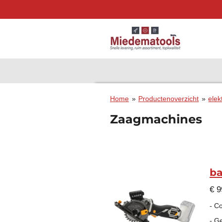
Ga
direct
naar
de
hoofdinhoud
Home
»
Productenoverzicht
»
elek
Zaagmachines
ba
€ 9
- C
- G