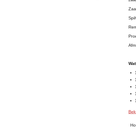
Zaa
Spi
Rem
Pro
Afm
Wat
Beki
Ho