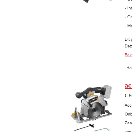
- In
- G
- M
Dit
Deze
Beki
Ho
ac
€ 8
Acc
Onb
Zaa
zaa