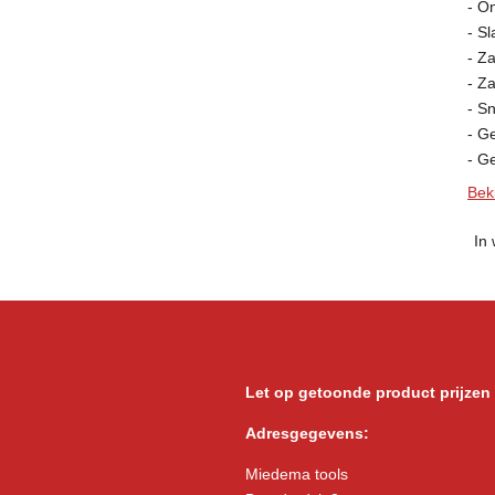
- On
- S
- Z
- Z
- S
- G
- G
Beki
In
Let op getoonde product prijzen
Adresgegevens:
Miedema tools