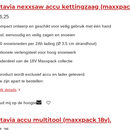
tavia nexxsaw accu kettingzaag (maxxpack
6,25
ompact ontwerp en geschikt voor veilig gebruik met één hand
nel, eenvoudig en veilig zagen en snoeien
50 snoeisneden per 2Ah lading (Ø 3,5 cm strandhout)
ptionele verlengsteel voor hoog snoeiwerk
nderdeel van de 18V Maxxpack collectie
 product wordt
exclusief
accu en lader geleverd.
 zijn apart te bestellen:
jk details
ud mij op de hoogte
tavia accu multitool (maxxpack 18v).
1,25