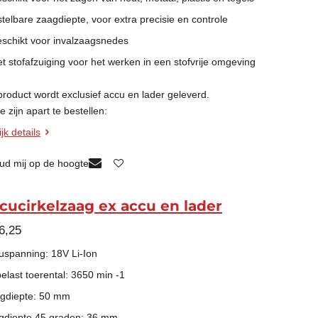
stelbare zaagdiepte, voor extra precisie en controle
eschikt voor invalzaagsnedes
et stofafzuiging voor het werken in een stofvrije omgeving
 product wordt
exclusief
accu en lader geleverd.
 zijn apart te bestellen:
jk details
ud mij op de hoogte
cucirkelzaag ex accu en lader
6,25
uspanning: 18V Li-Ion
elast toerental: 3650 min -1
gdiepte: 50 mm
gdiepte 45 graden: 36 mm