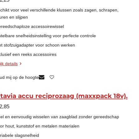
chikt voor veel verschillende klussen zoals zagen, schrapen,
uren en slijpen
ereedschaploze accessoirewissel
stelbare snelheidsinstelling voor perfecte controle
et stofzuigadapter voor schoon werken
nclusief een reeks accessoires
jk details
ud mij op de hoogte
tavia accu reciprozaag (maxxpack 18v).
2,85
nel en eenvoudig wisselen van zaagblad zonder gereedschap
oor hout, kunststof en metalen materialen
ariabele slagsnelheid