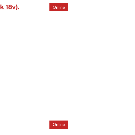
 18v).
Online
Online