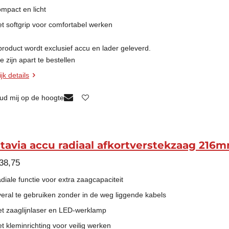
ompact en licht
et softgrip voor comfortabel werken
 product wordt
exclusief
accu en lader geleverd.
 zijn apart te bestellen
jk details
ud mij op de hoogte
tavia accu radiaal afkortverstekzaag 216
38,75
diale functie voor extra zaagcapaciteit
veral te gebruiken zonder in de weg liggende kabels
et zaaglijnlaser en LED-werklamp
t kleminrichting voor veilig werken