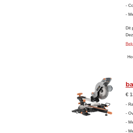
- C
- M
Dit
Deze
Beki
Ho
ba
€ 1
- Ra
- O
- M
- Me