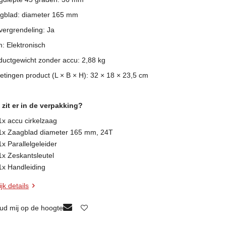
gblad: diameter 165 mm
lvergrendeling: Ja
: Elektronisch
ductgewicht zonder accu: 2,88 kg
etingen product (L × B × H): 32 × 18 × 23,5 cm
 zit er in de verpakking?
1x accu cirkelzaag
1x Zaagblad diameter 165 mm, 24T
1x Parallelgeleider
1x Zeskantsleutel
1x Handleiding
jk details
ud mij op de hoogte