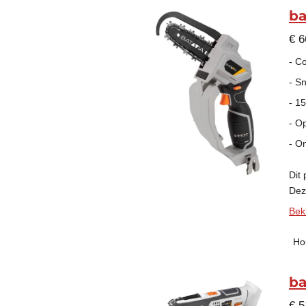
ba
€ 6
- C
- S
- 1
- O
- O
Dit
Deze
Beki
Ho
ba
€ 5