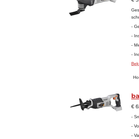
Ges
sch
- G
- In
- M
- I
Beki
Ho
ba
€ 6
- S
- V
- V