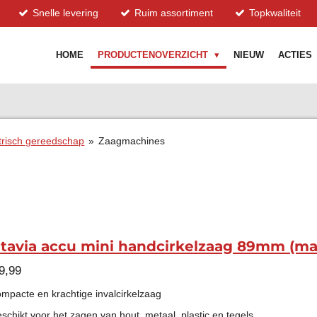
Snelle levering
Ruim assortiment
Topkwaliteit
HOME
PRODUCTENOVERZICHT
NIEUW
ACTIES
trisch gereedschap
»
Zaagmachines
tavia accu mini handcirkelzaag 89mm (ma
9,99
ompacte en krachtige invalcirkelzaag
eschikt voor het zagen van hout, metaal, plastic en tegels