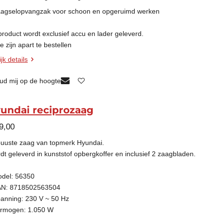
aagselopvangzak voor schoon en opgeruimd werken
 product wordt
exclusief
accu en lader geleverd.
 zijn apart te bestellen
jk details
ud mij op de hoogte
undai reciprozaag
9,00
uuste zaag van topmerk Hyundai.
dt geleverd in kunststof opbergkoffer en inclusief 2 zaagbladen.
odel: 56350
AN: 8718502563504
panning: 230 V ~ 50 Hz
ermogen: 1.050 W