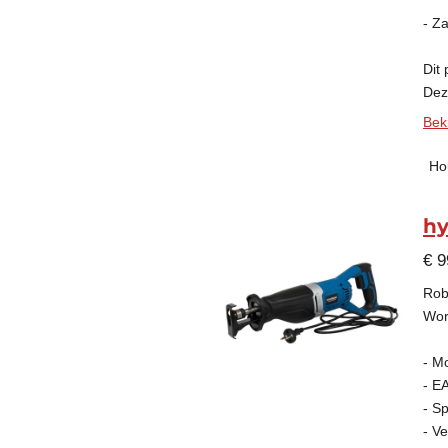
- Z
Dit
Deze
Beki
Ho
hy
€ 9
Rob
Wor
- M
- E
- S
- V