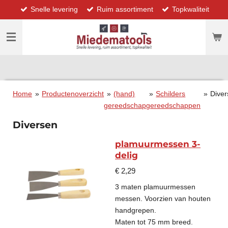
Snelle levering
Ruim assortiment
Topkwaliteit
Ga
direct
naar
de
hoofdinhoud
Home
»
Productenoverzicht
»
(hand)
»
Schilders
»
Dive
gereedschap
gereedschappen
Diversen
plamuurmessen 3-
delig
€ 2,29
3 maten plamuurmessen
messen. Voorzien van houten
handgrepen.
Maten tot 75 mm breed.