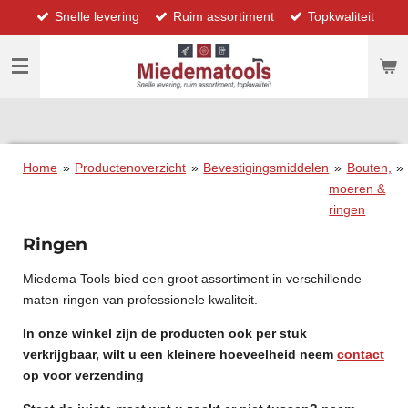
Snelle levering
Ruim assortiment
Topkwaliteit
Ga
direct
naar
de
hoofdinhoud
Home
»
Productenoverzicht
»
Bevestigingsmiddelen
»
Bouten,
»
moeren &
ringen
Ringen
Miedema Tools bied een groot assortiment in verschillende
maten ringen van professionele kwaliteit.
In onze winkel zijn de producten ook per stuk
verkrijgbaar, wilt u een kleinere hoeveelheid neem
contact
op voor verzending