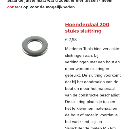
Staat de juiste maat wat u zoekt er niet tussen? neem
contact
op voor de mogelijkheden.
Hoenderdaal 200
stuks sluitring
€ 2,98
Miedema Tools bied verzinkte
sluitringen aan, bij
verbindingen met een bout en
moer worden sluitringen
gebruikt. De sluitring voorkomt
dat bij het aandraaien van de
bout en moer het materiaal
van de constructie beschadigt.
De sluitring plaats je tussen
het te klemmen materiaal en
de bout of moer in voordat je
het vastklemt, zijn in
Verschillende maten M5 t/m