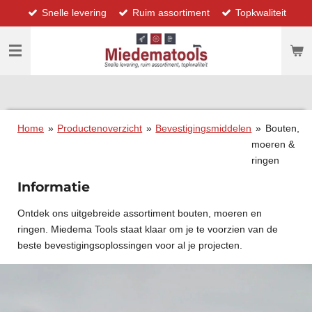
Snelle levering
Ruim assortiment
Topkwaliteit
Ga
direct
naar
de
hoofdinhoud
Home
»
Productenoverzicht
»
Bevestigingsmiddelen
»
Bouten,
moeren &
ringen
Informatie
Ontdek ons uitgebreide assortiment bouten, moeren en
ringen. Miedema Tools staat klaar om je te voorzien van de
beste bevestigingsoplossingen voor al je projecten.