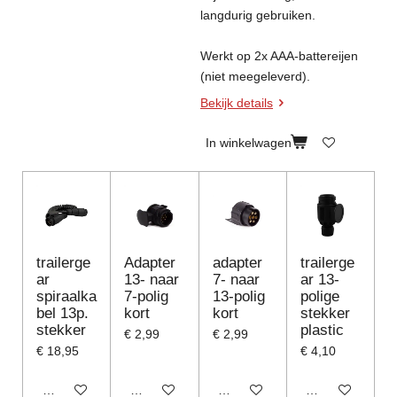
langdurig gebruiken.
Werkt op 2x AAA-battereijen
(niet meegeleverd).
Bekijk details
In winkelwagen
trailerge
Adapter
adapter
trailerge
ar
13- naar
7- naar
ar 13-
spiraalka
7-polig
13-polig
polige
bel 13p.
kort
kort
stekker
stekker
plastic
€ 2,99
€ 2,99
€ 18,95
€ 4,10
In winkelwagen
In winkelwagen
In winkelwagen
In winkelwagen