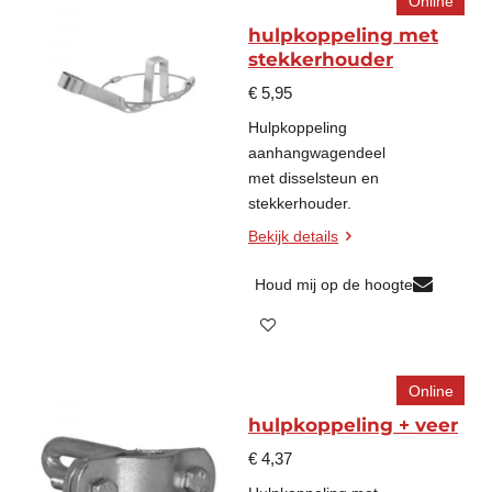
Online
hulpkoppeling met
stekkerhouder
€ 5,95
Hulpkoppeling
aanhangwagendeel
met disselsteun en
stekkerhouder.
Bekijk details
Houd mij op de hoogte
Online
hulpkoppeling + veer
€ 4,37