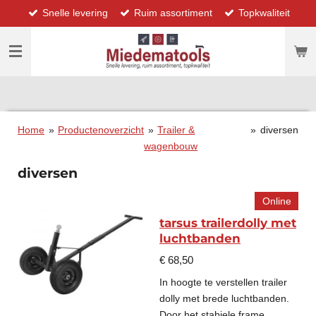
Snelle levering
Ruim assortiment
Topkwaliteit
Ga
direct
naar
de
hoofdinhoud
Home
»
Productenoverzicht
»
Trailer &
»
diversen
wagenbouw
diversen
Online
tarsus trailerdolly met
luchtbanden
€ 68,50
In hoogte te verstellen trailer
dolly met brede luchtbanden.
Door het stabiele frame