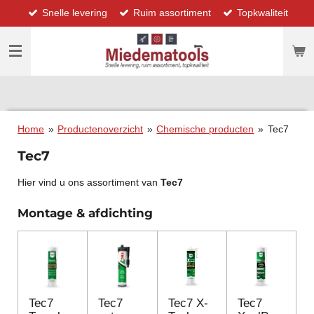
Snelle levering
Ruim assortiment
Topkwaliteit
Ga
direct
naar
de
hoofdinhoud
Home
»
Productenoverzicht
»
Chemische producten
»
Tec7
Tec7
Hier vind u ons assortiment van
Tec7
Montage & afdichting
Tec7
Tec7
Tec7 X-
Tec7