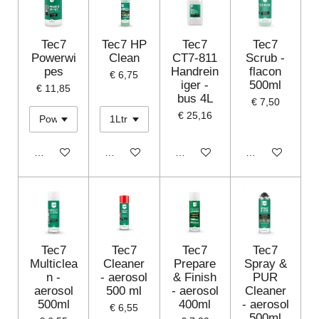
Tec7
Tec7 HP
Tec7
Tec7
Powerwi
Clean
CT7-811
Scrub -
pes
Handrein
flacon
€ 6,75
iger -
500ml
€ 11,85
bus 4L
€ 7,50
€ 25,16
In winkelwagen
In winkelwagen
In winkelwagen
In winkelwagen
Tec7
Tec7
Tec7
Tec7
Multiclea
Cleaner
Prepare
Spray &
n -
- aerosol
& Finish
PUR
aerosol
500 ml
- aerosol
Cleaner
500ml
400ml
- aerosol
€ 6,55
500ml