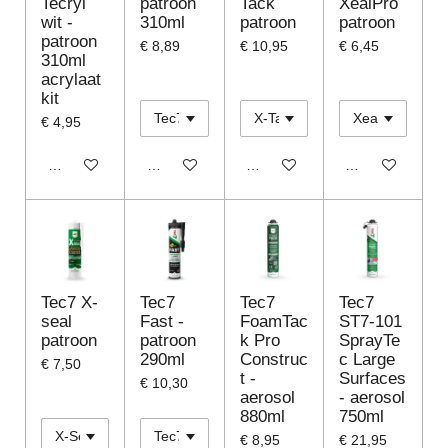
Tecryl
patroon
Tack
XealPro
wit -
310ml
patroon
patroon
patroon
€ 8,89
€ 10,95
€ 6,45
310ml
acrylaat
kit
€ 4,95
In winkelwagen
In winkelwagen
In winkelwagen
In winkelwagen
Tec7 X-
Tec7
Tec7
Tec7
seal
Fast -
FoamTac
ST7-101
patroon
patroon
k Pro
SprayTe
290ml
Construc
c Large
€ 7,50
t -
Surfaces
€ 10,30
aerosol
- aerosol
880ml
750ml
€ 8,95
€ 21,95