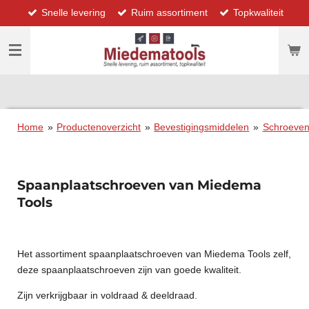
Snelle levering
Ruim assortiment
Topkwaliteit
Ga
direct
naar
de
hoofdinhoud
Home
»
Productenoverzicht
»
Bevestigingsmiddelen
»
Schroeve
Spaanplaatschroeven van Miedema
Tools
Het assortiment spaanplaatschroeven van Miedema Tools zelf,
deze spaanplaatschroeven zijn van goede kwaliteit.
Zijn verkrijgbaar in voldraad & deeldraad.