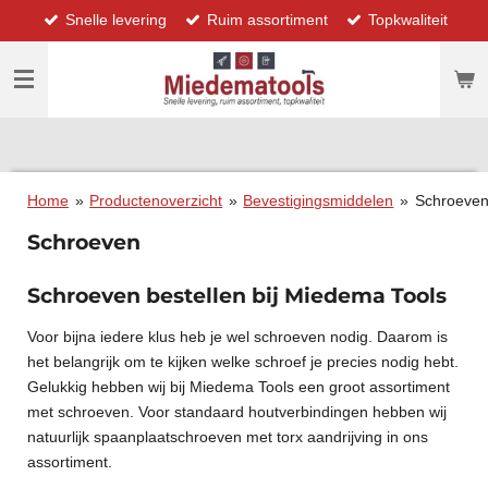
Snelle levering
Ruim assortiment
Topkwaliteit
Ga
direct
naar
de
hoofdinhoud
Home
»
Productenoverzicht
»
Bevestigingsmiddelen
»
Schroeve
Schroeven
Schroeven bestellen bij Miedema Tools
Voor bijna iedere klus heb je wel schroeven nodig. Daarom is
het belangrijk om te kijken welke schroef je precies nodig hebt.
Gelukkig hebben wij bij Miedema Tools een groot assortiment
met schroeven. Voor standaard houtverbindingen hebben wij
natuurlijk spaanplaatschroeven met torx aandrijving in ons
assortiment.