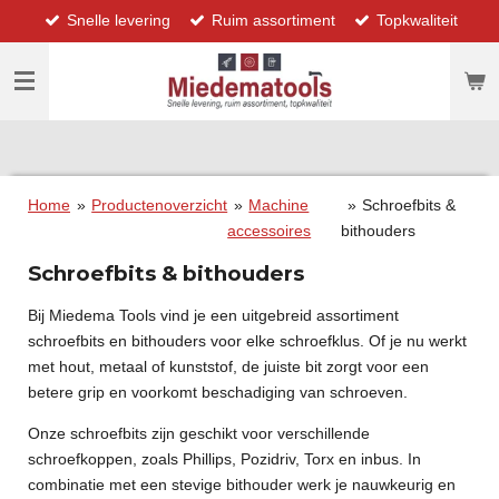
Snelle levering
Ruim assortiment
Topkwaliteit
Ga
direct
naar
de
hoofdinhoud
Home
»
Productenoverzicht
»
Machine
»
Schroefbits &
accessoires
bithouders
Schroefbits & bithouders
Bij Miedema Tools vind je een uitgebreid assortiment
schroefbits en bithouders voor elke schroefklus. Of je nu werkt
met hout, metaal of kunststof, de juiste bit zorgt voor een
betere grip en voorkomt beschadiging van schroeven.
Onze schroefbits zijn geschikt voor verschillende
schroefkoppen, zoals Phillips, Pozidriv, Torx en inbus. In
combinatie met een stevige bithouder werk je nauwkeurig en