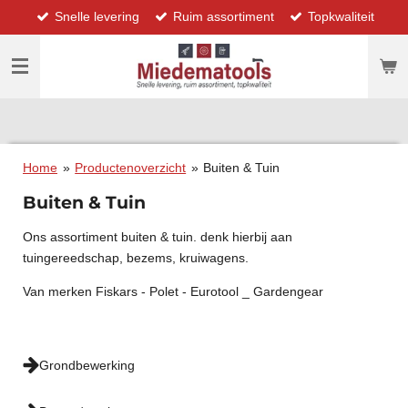
Snelle levering
Ruim assortiment
Topkwaliteit
Ga
direct
naar
de
hoofdinhoud
Home
»
Productenoverzicht
»
Buiten & Tuin
Buiten & Tuin
Ons assortiment buiten & tuin. denk hierbij aan
tuingereedschap, bezems, kruiwagens.
Van merken Fiskars - Polet - Eurotool _ Gardengear
Grondbewerking