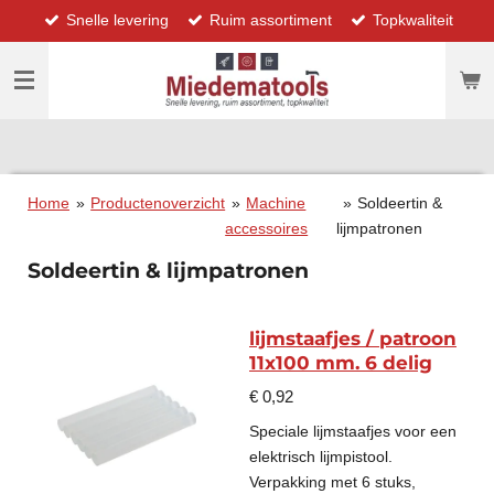
Snelle levering
Ruim assortiment
Topkwaliteit
Ga
direct
naar
de
hoofdinhoud
Home
»
Productenoverzicht
»
Machine
»
Soldeertin &
accessoires
lijmpatronen
Soldeertin & lijmpatronen
lijmstaafjes / patroon
11x100 mm. 6 delig
€ 0,92
Speciale lijmstaafjes voor een
elektrisch lijmpistool.
Verpakking met 6 stuks,