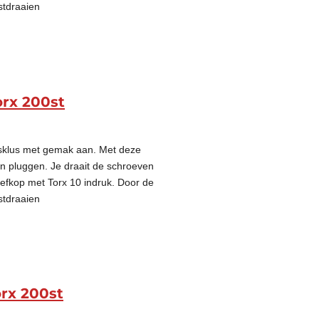
stdraaien
orx 200st
gsklus met gemak aan. Met deze
on pluggen. Je draait de schroeven
oefkop met Torx 10 indruk. Door de
stdraaien
rx 200st