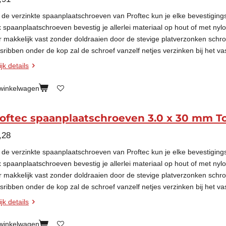
 de verzinkte spaanplaatschroeven van Proftec kun je elke bevestigin
x spaanplaatschroeven bevestig je allerlei materiaal op hout of met nyl
r makkelijk vast zonder doldraaien door de stevige platverzonken schr
esribben onder de kop zal de schroef vanzelf netjes verzinken bij het va
jk details
 winkelwagen
oftec spaanplaatschroeven 3.0 x 30 mm T
,28
 de verzinkte spaanplaatschroeven van Proftec kun je elke bevestigin
x spaanplaatschroeven bevestig je allerlei materiaal op hout of met nyl
r makkelijk vast zonder doldraaien door de stevige platverzonken schr
esribben onder de kop zal de schroef vanzelf netjes verzinken bij het va
jk details
 winkelwagen