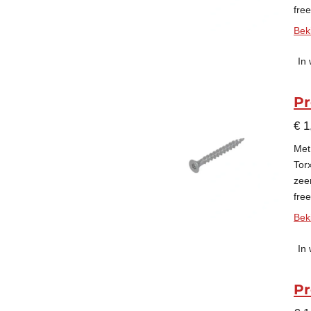
fre
Beki
In
Pr
€ 1
Met
Tor
zee
fre
Beki
In
Pr