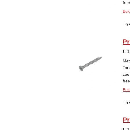
fre
Beki
In
Pr
€ 1
Met
Tor
zee
fre
Beki
In
Pr
€ 1