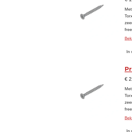
Met
Tor
zee
fre
Beki
In
Pr
€ 2
Met
Tor
zee
fre
Beki
In