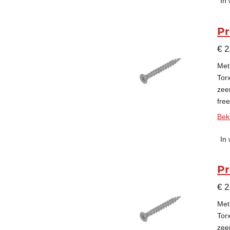
In
Pr
€ 2
Met
Tor
zee
fre
Beki
In
Pr
€ 2
Met
Tor
zee