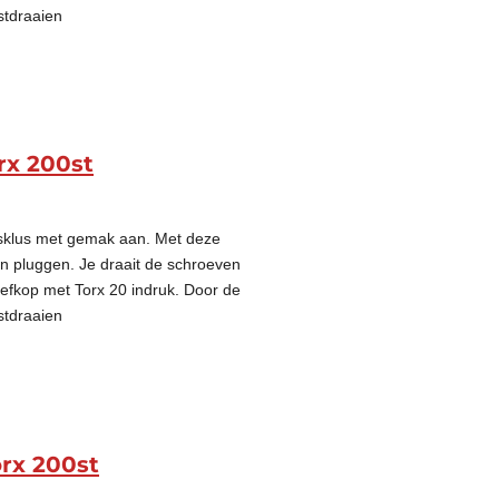
stdraaien
rx 200st
gsklus met gemak aan. Met deze
on pluggen. Je draait de schroeven
oefkop met Torx 20 indruk. Door de
stdraaien
rx 200st