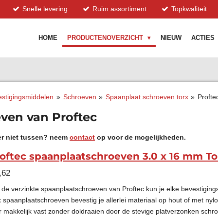
Snelle levering
Ruim assortiment
Topkwaliteit
HOME
PRODUCTENOVERZICHT
NIEUW
ACTIES
stigingsmiddelen
»
Schroeven
»
Spaanplaat schroeven torx
»
Profte
ven van Proftec
 er niet tussen? neem
contact
op voor de mogelijkheden.
oftec spaanplaatschroeven 3.0 x 16 mm To
,62
 de verzinkte spaanplaatschroeven van Proftec kun je elke bevestigin
x spaanplaatschroeven bevestig je allerlei materiaal op hout of met nyl
r makkelijk vast zonder doldraaien door de stevige platverzonken schr