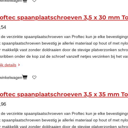
 winkelwagen
oftec spaanplaatschroeven 3,5 x 30 mm To
,54
 de verzinkte spaanplaatschroeven van Proftec kun je elke bevestigin
x spaanplaatschroeven bevestig je allerlei materiaal op hout of met nyl
r makkelijk vast zonder doldraaien door de stevige platverzonken schr
esribben onder de kop zal de schroef vanzelf netjes verzinken bij het va
jk details
 winkelwagen
oftec spaanplaatschroeven 3,5 x 35 mm To
,96
 de verzinkte spaanplaatschroeven van Proftec kun je elke bevestigin
x spaanplaatschroeven bevestig je allerlei materiaal op hout of met nyl
r makkelijk vast zonder doldraaien door de stevige platverzonken schr