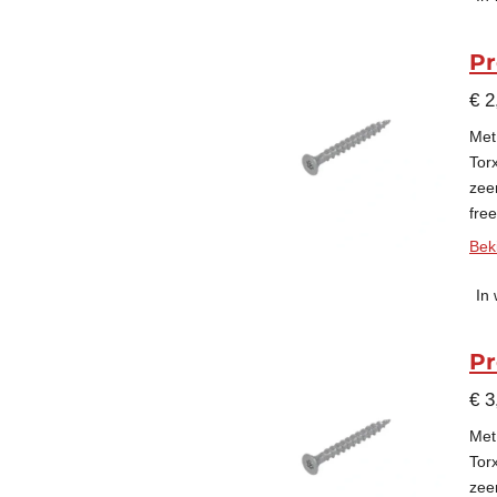
Pr
€ 2
Met
Tor
zee
fre
Beki
In
Pr
€ 3
Met
Tor
zee