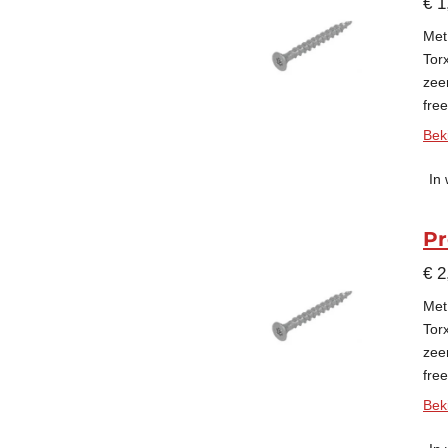
€ 1
Met
Tor
zee
fre
Beki
In
Pr
€ 2
Met
Tor
zee
fre
Beki