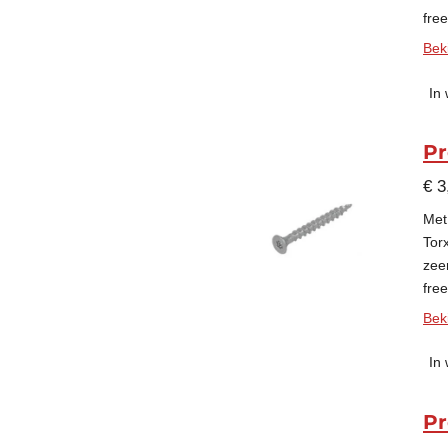
fre
Beki
In
Pr
€ 3
Met
Tor
zee
fre
Beki
In
Pr