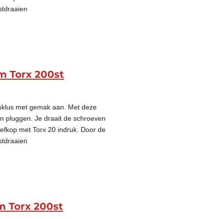
stdraaien
m Torx 200st
gsklus met gemak aan. Met deze
on pluggen. Je draait de schroeven
oefkop met Torx 20 indruk. Door de
stdraaien
m Torx 200st