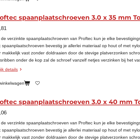
oftec spaanplaatschroeven 3.0 x 35 mm To
,81
 de verzinkte spaanplaatschroeven van Proftec kun je elke bevestigin
x spaanplaatschroeven bevestig je allerlei materiaal op hout of met nyl
r makkelijk vast zonder doldraaien door de stevige platverzonken schr
esribben onder de kop zal de schroef vanzelf netjes verzinken bij het va
jk details
 winkelwagen
oftec spaanplaatschroeven 3.0 x 40 mm T
,06
 de verzinkte spaanplaatschroeven van Proftec kun je elke bevestigin
x spaanplaatschroeven bevestig je allerlei materiaal op hout of met nyl
r makkelijk vast zonder doldraaien door de stevige platverzonken schr