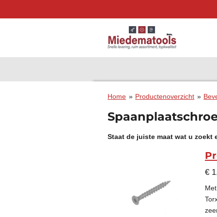
Ga
direct
naar
de
hoofdinhoud
Home
»
Productenoverzicht
»
Beve
Spaanplaatschroe
Staat de juiste maat wat u zoekt
Pr
€ 1
Met
Tor
zee