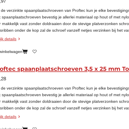
,97
 de verzinkte spaanplaatschroeven van Proftec kun je elke bevestigin
x spaanplaatschroeven bevestig je allerlei materiaal op hout of met nyl
r makkelijk vast zonder doldraaien door de stevige platverzonken schr
esribben onder de kop zal de schroef vanzelf netjes verzinken bij het va
jk details
 winkelwagen
oftec spaanplaatschroeven 3,5 x 25 mm To
,28
 de verzinkte spaanplaatschroeven van Proftec kun je elke bevestigin
x spaanplaatschroeven bevestig je allerlei materiaal op hout of met nyl
r makkelijk vast zonder doldraaien door de stevige platverzonken schr
esribben onder de kop zal de schroef vanzelf netjes verzinken bij het va
jk details