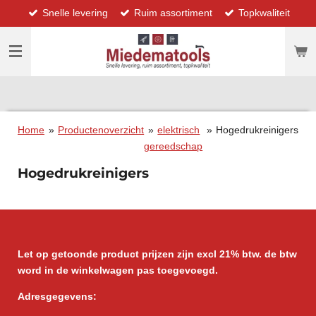
Snelle levering
Ruim assortiment
Topkwaliteit
Ga
direct
naar
de
hoofdinhoud
Home
»
Productenoverzicht
»
elektrisch
»
Hogedrukreinigers
gereedschap
Hogedrukreinigers
Let op getoonde product prijzen zijn excl 21% btw. de btw
word in de winkelwagen pas toegevoegd.
Adresgegevens: