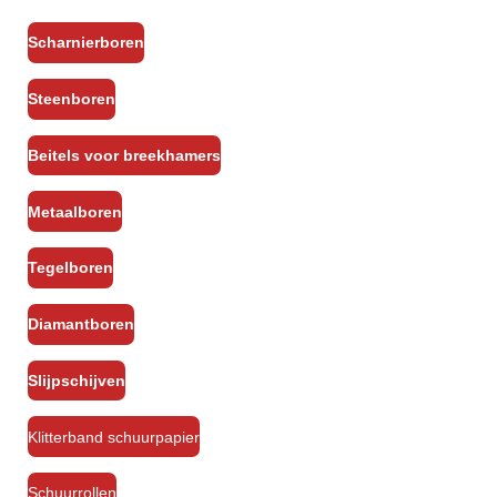
Scharnierboren
Steenboren
Beitels voor breekhamers
Metaalboren
Tegelboren
Diamantboren
Slijpschijven
Klitterband schuurpapier
Schuurrollen