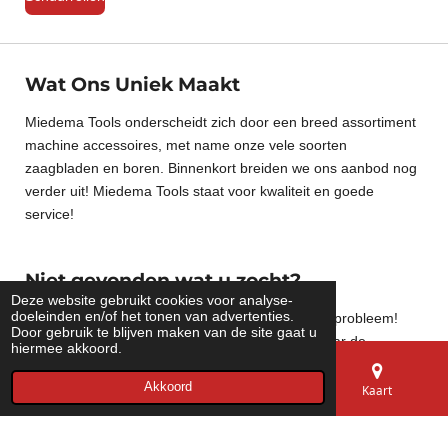
Wat Ons Uniek Maakt
Miedema Tools onderscheidt zich door een breed assortiment
machine accessoires, met name onze vele soorten
zaagbladen en boren. Binnenkort breiden we ons aanbod nog
verder uit! Miedema Tools staat voor kwaliteit en goede
service!
Niet gevonden wat u zocht?
Deze website gebruikt cookies voor analyse-
doeleinden en/of het tonen van advertenties.
Zit het product wat u zoekt er niet tussen? Geen probleem!
Door gebruik te blijven maken van de site gaat u
Neem contact met ons op, en wij kijken graag naar de
hiermee akkoord.
mogelijkheden om het product alsnog te leveren. Bij Miedema
Tools staan we klaar om u te helpen bij het vinden van de
Akkoord
E-mailadres
Telefoonnummer
Kaart
juiste machine accessoires voor uw klus.