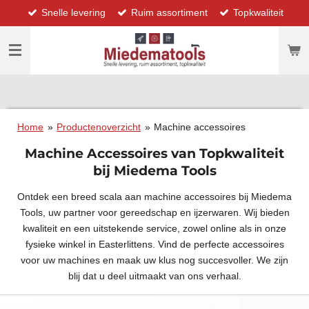
Snelle levering
Ruim assortiment
Topkwaliteit
Ga
direct
naar
de
hoofdinhoud
Home
»
Productenoverzicht
»
Machine accessoires
Machine Accessoires van Topkwaliteit
bij Miedema Tools
Ontdek een breed scala aan machine accessoires bij Miedema
Tools, uw partner voor gereedschap en ijzerwaren. Wij bieden
kwaliteit en een uitstekende service, zowel online als in onze
fysieke winkel in Easterlittens. Vind de perfecte accessoires
voor uw machines en maak uw klus nog succesvoller. We zijn
blij dat u deel uitmaakt van ons verhaal.