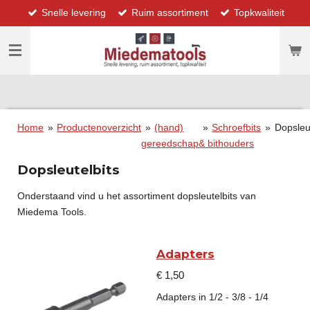
Snelle levering
Ruim assortiment
Topkwaliteit
Ga
direct
naar
de
hoofdinhoud
Home
»
Productenoverzicht
»
(hand)
»
Schroefbits
»
Dopsleut
gereedschap
& bithouders
Dopsleutelbits
Onderstaand vind u het assortiment dopsleutelbits van
Miedema Tools.
Adapters
€ 1,50
Adapters in 1/2 - 3/8 - 1/4