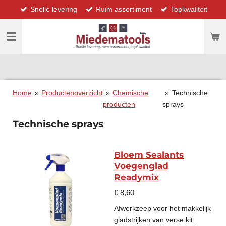
Snelle levering
Ruim assortiment
Topkwaliteit
Ga
direct
naar
de
hoofdinhoud
Home
»
Productenoverzicht
»
Chemische
»
Technische
producten
sprays
Technische sprays
Bloem Sealants
Voegenglad
Readymix
€ 8,60
Afwerkzeep voor het makkelijk
gladstrijken van verse kit.