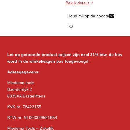
Bekijk details
Houd mij op de hoogte
Let op getoonde product prijzen zijn excl 21% btw. de btw
word in de winkelwagen pas toegevoegd.
Adresgegevens:
Miedema tools
Baerderdyk 2
8835XA Easterlittens
KVK-nr: 78423155
BTW-nr: NL003329581B54
Miedema Tools – Zakelijk