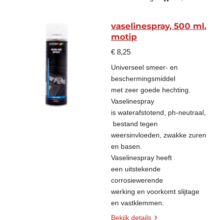
vaselinespray, 500 ml.
motip
€ 8,25
Universeel smeer- en
beschermingsmiddel
met zeer goede hechting.
Vaselinespray
is waterafstotend, ph-neutraal,
bestand tegen
weersinvloeden, zwakke zuren
en basen.
Vaselinespray heeft
een uitstekende
corrosiewerende
werking en voorkomt slijtage
en vastklemmen.
Bekijk details