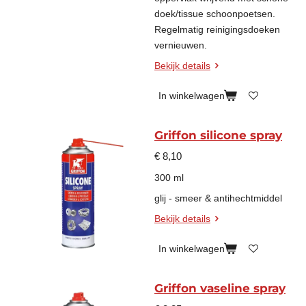
doek/tissue schoonpoetsen.
Regelmatig reinigingsdoeken
vernieuwen.
Bekijk details
In winkelwagen
Griffon silicone spray
€ 8,10
300 ml
glij - smeer & antihechtmiddel
Bekijk details
In winkelwagen
Griffon vaseline spray