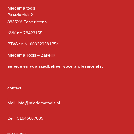
Miedema tools
Baerderdyk 2
8835XA Easterlittens
KVK-nr: 78423155
BTW-nr: NL003329581B54
Miedema Tools – Zakelijk
service
en voorraadbeheer voor professionals.
contact
Mail: info@miedematools.nl
Bel +31645687635
whatsapp