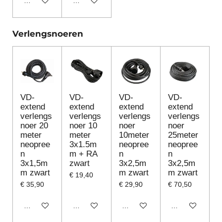
In winkelwagen
In winkelwagen
Verlengsnoeren
VD-
VD-
VD-
VD-
extend
extend
extend
extend
verlengs
verlengs
verlengs
verlengs
noer 20
noer 10
noer
noer
meter
meter
10meter
25meter
neopree
3x1.5m
neopree
neopree
n
m + RA
n
n
3x1,5m
zwart
3x2,5m
3x2,5m
m zwart
m zwart
m zwart
€ 19,40
€ 35,90
€ 29,90
€ 70,50
In winkelwagen
In winkelwagen
In winkelwagen
In winkelwagen