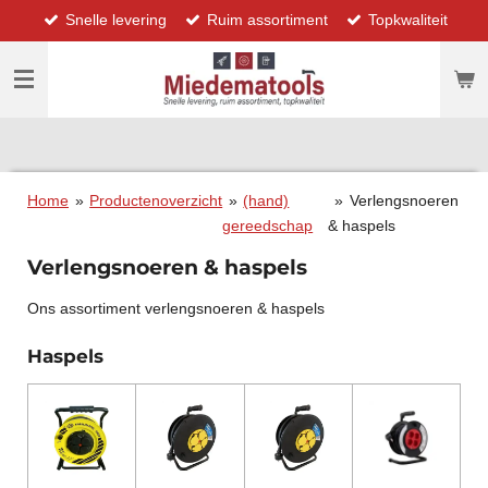
Snelle levering
Ruim assortiment
Topkwaliteit
Ga
direct
naar
de
hoofdinhoud
Home
»
Productenoverzicht
»
(hand)
»
Verlengsnoeren
gereedschap
& haspels
Verlengsnoeren & haspels
Ons assortiment verlengsnoeren & haspels
Haspels