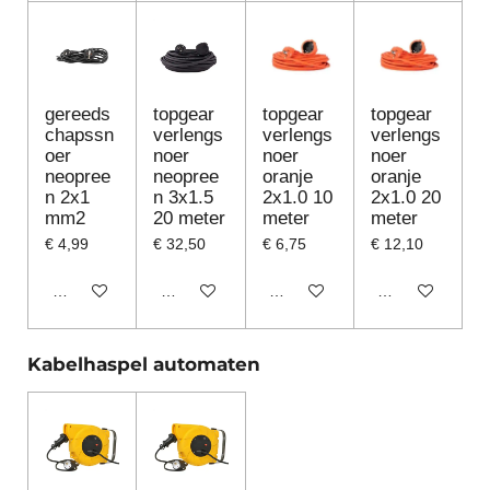
gereeds
topgear
topgear
topgear
chapssn
verlengs
verlengs
verlengs
oer
noer
noer
noer
neopree
neopree
oranje
oranje
n 2x1
n 3x1.5
2x1.0 10
2x1.0 20
mm2
20 meter
meter
meter
€ 4,99
€ 32,50
€ 6,75
€ 12,10
In winkelwagen
In winkelwagen
In winkelwagen
In winkelwagen
Kabelhaspel automaten