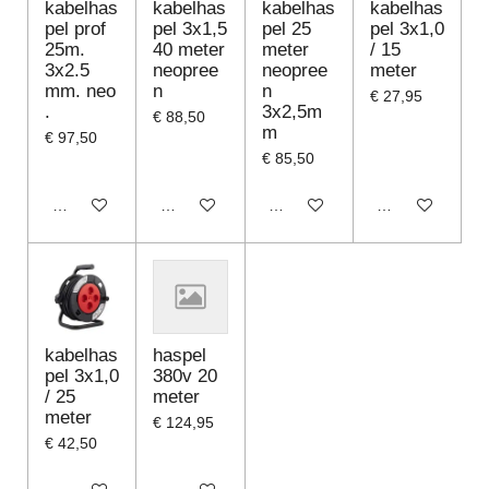
kabelhas
kabelhas
kabelhas
kabelhas
pel prof
pel 3x1,5
pel 25
pel 3x1,0
25m.
40 meter
meter
/ 15
3x2.5
neopree
neopree
meter
mm. neo
n
n
€ 27,95
.
3x2,5m
€ 88,50
m
€ 97,50
€ 85,50
In winkelwagen
In winkelwagen
In winkelwagen
In winkelwagen
kabelhas
haspel
pel 3x1,0
380v 20
/ 25
meter
meter
€ 124,95
€ 42,50