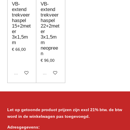
VB-
VB-
extend
extend
trekveer
trekveer
haspel
haspel
15+2met
22+2met
er
er
3x1,5m
3x1,5m
m
m
neopree
€ 66,00
n
€ 96,00
In winkelwagen
In winkelwagen
Let op getoonde product prijzen zijn excl 21% btw. de btw
word in de winkelwagen pas toegevoegd.
Adresgegevens: