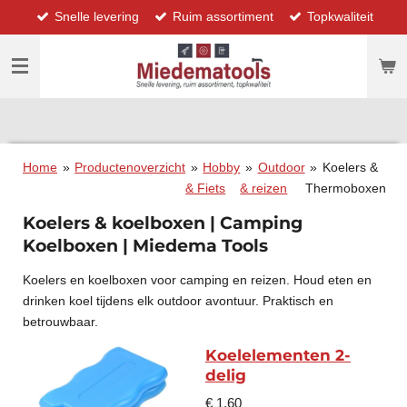
Snelle levering
Ruim assortiment
Topkwaliteit
Ga
direct
naar
de
hoofdinhoud
Home
»
Productenoverzicht
»
Hobby
»
Outdoor
»
Koelers &
& Fiets
& reizen
Thermoboxen
Koelers & koelboxen | Camping
Koelboxen | Miedema Tools
Koelers en koelboxen voor camping en reizen. Houd eten en
drinken koel tijdens elk outdoor avontuur. Praktisch en
betrouwbaar.
Koelelementen 2-
delig
€ 1,60