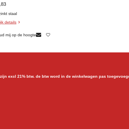
,83
inkt staal
jk details
ud mij op de hoogte
 zijn excl 21% btw. de btw word in de winkelwagen pas toegevoeg