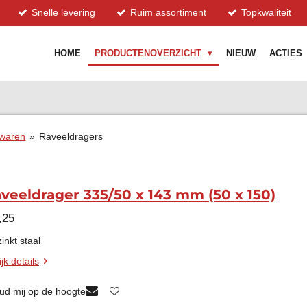
Snelle levering
Ruim assortiment
Topkwaliteit
HOME
PRODUCTENOVERZICHT
NIEUW
ACTIES
rwaren
»
Raveeldragers
veeldrager 335/50 x 143 mm (50 x 150)
,25
inkt staal
jk details
ud mij op de hoogte