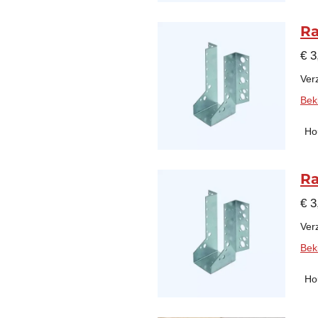
Ra
€ 3
Verz
Beki
Ho
Ra
€ 3
Verz
Beki
Ho