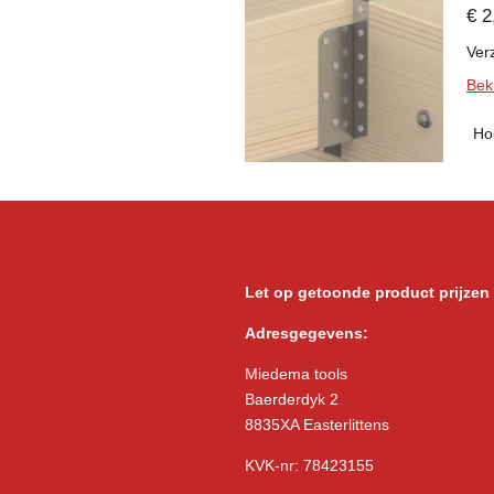
€ 2
Verz
Beki
Ho
Let op getoonde product prijzen
Adresgegevens:
Miedema tools
Baerderdyk 2
8835XA Easterlittens
KVK-nr: 78423155