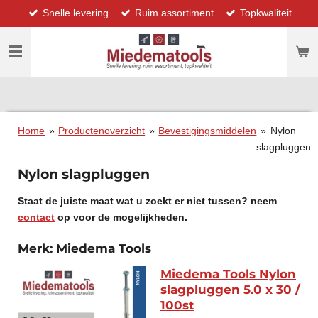
Snelle levering
Ruim assortiment
Topkwaliteit
Ga
direct
naar
de
hoofdinhoud
Home
»
Productenoverzicht
»
Bevestigingsmiddelen
»
Nylon
slagpluggen
Nylon slagpluggen
Staat de juiste maat wat u zoekt er niet tussen? neem
contact
op voor de mogelijkheden.
Merk: Miedema Tools
Miedema Tools Nylon
slagpluggen 5.0 x 30 /
100st