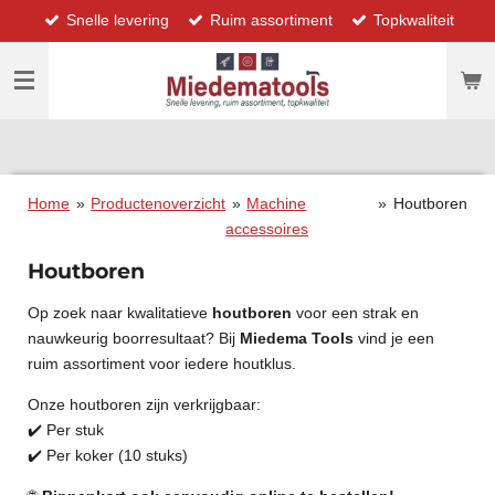
Snelle levering
Ruim assortiment
Topkwaliteit
Ga
direct
naar
de
hoofdinhoud
Home
»
Productenoverzicht
»
Machine
»
Houtboren
accessoires
Houtboren
Op zoek naar kwalitatieve
houtboren
voor een strak en
nauwkeurig boorresultaat? Bij
Miedema Tools
vind je een
ruim assortiment voor iedere houtklus.
Onze houtboren zijn verkrijgbaar:
✔️ Per stuk
✔️ Per koker (10 stuks)