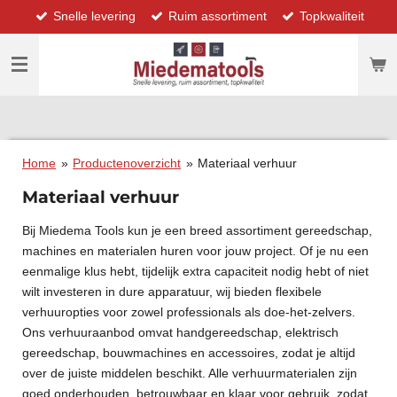
Snelle levering
Ruim assortiment
Topkwaliteit
Ga
direct
naar
de
hoofdinhoud
Home
»
Productenoverzicht
»
Materiaal verhuur
Materiaal verhuur
Bij Miedema Tools kun je een breed assortiment gereedschap,
machines en materialen huren voor jouw project. Of je nu een
eenmalige klus hebt, tijdelijk extra capaciteit nodig hebt of niet
wilt investeren in dure apparatuur, wij bieden flexibele
verhuuropties voor zowel professionals als doe-het-zelvers.
Ons verhuuraanbod omvat handgereedschap, elektrisch
gereedschap, bouwmachines en accessoires, zodat je altijd
over de juiste middelen beschikt. Alle verhuurmaterialen zijn
goed onderhouden, betrouwbaar en klaar voor gebruik, zodat