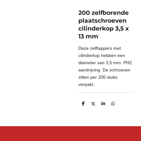
200 zelfborende
plaatschroeven
cilinderkop 3,5 x
13 mm
Deze zelftappers met
cilinderkop hebben een
diameter van 3,5 mm. PH2
aandrijving. De schroeven
zitten per 200 stuks
verpakt.
D
D
S
D
e
e
h
e
l
e
a
l
e
l
r
e
n
e
n