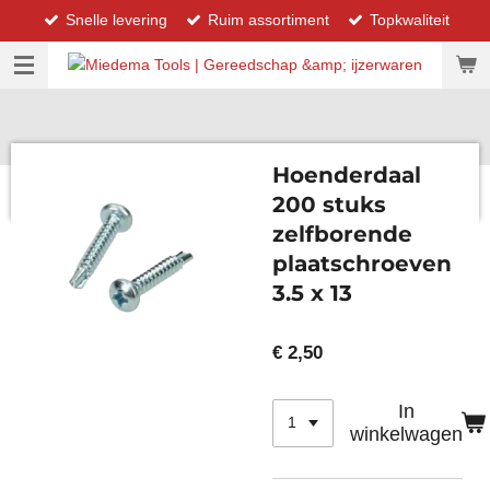
Snelle levering
Ruim assortiment
Topkwaliteit
Ga
direct
naar
de
hoofdinhoud
Hoenderdaal
200 stuks
zelfborende
plaatschroeven
3.5 x 13
€ 2,50
In
winkelwagen