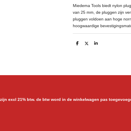
Miedema Tools biedt nylon plu
van 25 mm, de pluggen zijn ver
pluggen voldoen aan hoge norm
hoogwaardige bevestigingsmate
D
D
S
e
e
h
l
e
a
e
l
r
n
e
 zijn excl 21% btw. de btw word in de winkelwagen pas toegevoeg