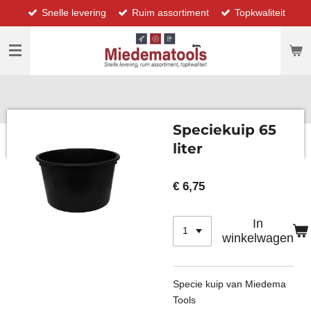
Snelle levering
Ruim assortiment
Topkwaliteit
Ga
direct
naar
de
hoofdinhoud
Speciekuip 65
liter
€ 6,75
In
winkelwagen
Specie kuip van Miedema
Tools