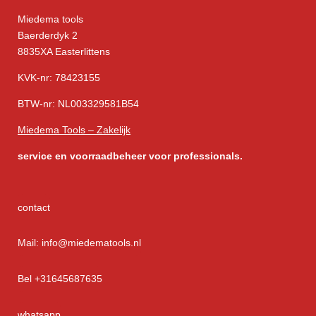
Miedema tools
Baerderdyk 2
8835XA Easterlittens
KVK-nr: 78423155
BTW-nr: NL003329581B54
Miedema Tools – Zakelijk
service
en voorraadbeheer voor professionals.
contact
Mail: info@miedematools.nl
Bel +31645687635
whatsapp