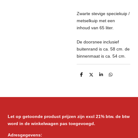
Zwarte stevige speciekuip /
metselkuip met een
inhoud van 65 liter.
De doorsnee inclusief
buitenrand is ca. 58 cm. de
binnenmaat is ca. 54 cm.
D
D
S
D
e
e
h
e
l
e
a
l
e
l
r
e
n
e
n
Let op getoonde product prijzen zijn excl 21% btw. de btw
word in de winkelwagen pas toegevoegd.
Adresgegevens: