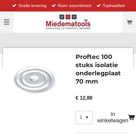
Snelle levering
Ruim assortiment
Topkwaliteit
Ga
direct
naar
de
hoofdinhoud
Proftec 100
stuks isolatie
onderlegplaat
70 mm
€ 12,88
In
winkelwagen