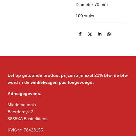
Diameter 70 mm
100 stuks
D
D
S
D
e
e
h
e
l
e
a
l
e
l
r
e
n
e
n
Let op getoonde product prijzen zijn excl 21% btw. de btw
word in de winkelwagen pas toegevoegd.
Adresgegevens:
Miedema tools
Baerderdyk 2
8835XA Easterlittens
KVK-nr: 78423155