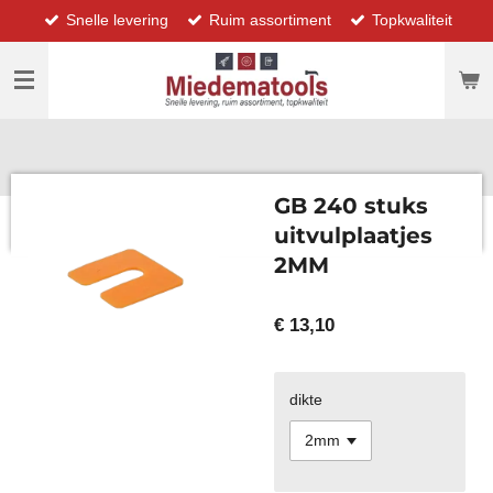
Snelle levering
Ruim assortiment
Topkwaliteit
Ga
direct
naar
de
hoofdinhoud
GB 240 stuks
uitvulplaatjes
2MM
€ 13,10
dikte