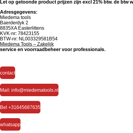
Let op getoonde product prijzen zijn excl 21% btw. de btw
Adresgegevens:
Miedema tools
Baerderdyk 2
8835XA Easterlittens
KVK-nr: 78423155
BTW-nr: NL003329581B54
Miedema Tools – Zakelijk
service
en voorraadbeheer voor professionals.
contact
Mail: info@miedematools.nl
Bel +31645687635
whatsapp