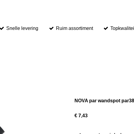
Snelle levering
Ruim assortiment
Topkwalitei
NOVA par wandspot par38
€ 7,43