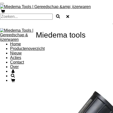
Ga
direct
naar
de
hoofdinhoud
Miedema tools
Home
Productenoverzicht
Nieuw
Acties
Contact
Over