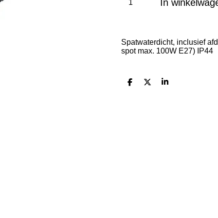
In winkelwag
Spatwaterdicht, inclusief a
spot max. 100W E27) IP44
D
D
S
e
e
h
l
e
a
e
l
r
n
e