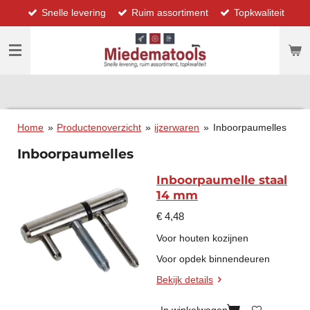
Snelle levering
Ruim assortiment
Topkwaliteit
Ga
direct
naar
de
hoofdinhoud
Home
»
Productenoverzicht
»
ijzerwaren
»
Inboorpaumelles
Inboorpaumelles
Inboorpaumelle staal
14 mm
€ 4,48
Voor houten kozijnen
Voor opdek binnendeuren
Bekijk details