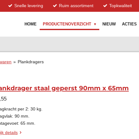
Snelle levering
Ruim assortiment
Topkwaliteit
HOME
PRODUCTENOVERZICHT
NIEUW
ACTIES
rwaren
»
Plankdragers
ankdrager staal geperst 90mm x 65mm
,55
agkracht per 2: 30 kg.
agvlak: 90 mm.
tagevoet: 65 mm.
jk details