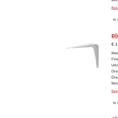
Mon
Beki
In
pl
€ 1
Mate
Fini
Uitv
Dra
Dra
Mon
Beki
In