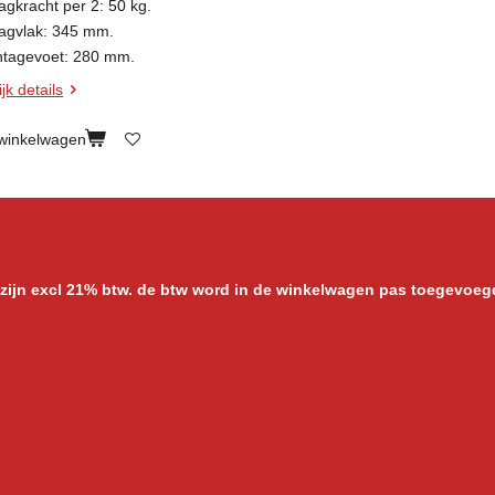
agkracht per 2: 50 kg.
agvlak: 345 mm.
tagevoet: 280 mm.
jk details
 winkelwagen
 zijn excl 21% btw. de btw word in de winkelwagen pas toegevoeg