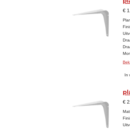
pl
€ 1
Pla
Fini
Uitv
Dra
Dra
Mon
Beki
In
pl
€ 2
Mate
Fini
Uitv