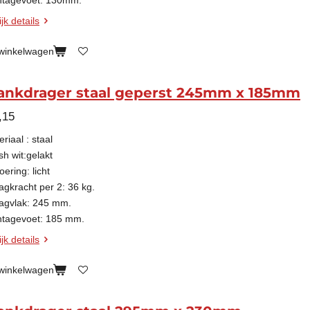
tagevoet: 130mm.
jk details
 winkelwagen
ankdrager staal geperst 245mm x 185mm
,15
riaal : staal
sh wit:gelakt
oering: licht
agkracht per 2: 36 kg.
agvlak: 245 mm.
tagevoet: 185 mm.
jk details
 winkelwagen