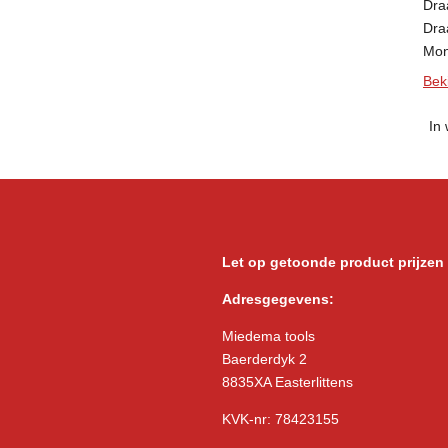
Dra
Dra
Mon
Beki
In
Let op getoonde product prijzen
Adresgegevens:
Miedema tools
Baerderdyk 2
8835XA Easterlittens
KVK-nr: 78423155