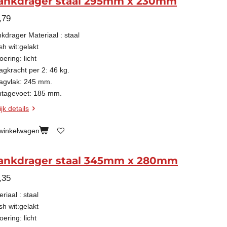
ankdrager staal 295mm x 230mm
,79
nkdrager Materiaal : staal
sh wit:gelakt
oering: licht
agkracht per 2: 46 kg.
agvlak: 245 mm.
tagevoet: 185 mm.
jk details
 winkelwagen
ankdrager staal 345mm x 280mm
,35
riaal : staal
sh wit:gelakt
oering: licht