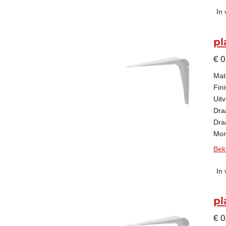
In
pl
€ 0
Mate
Fini
Uitv
Dra
Dra
Mon
Beki
In
pl
€ 0