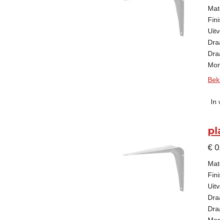
Mate
Fini
Uitv
Dra
Dra
Mon
Beki
In
pl
€ 0
Mate
Fini
Uitv
Dra
Dra