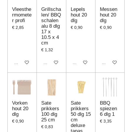
Vleesthe
Grillscha
Lepels
Messen
rmomete
len/ BBQ
hout 20
hout 20
r profi
schalen
dlg
dlg
alu 8 dlg
€ 2,85
€ 0,90
€ 0,90
17 x
10.5 x 4
cm
€ 1,32
In winkelwagen
In winkelwagen
In winkelwagen
In winkelwagen
Vorken
Sate
Sate
BBQ
hout 20
prikkers
prikkers
spiezen
dlg
100 dlg
50 dlg 15
6 dlg 1
25 cm
cm
€ 0,90
€ 3,35
deluxe
€ 0,83
tapas