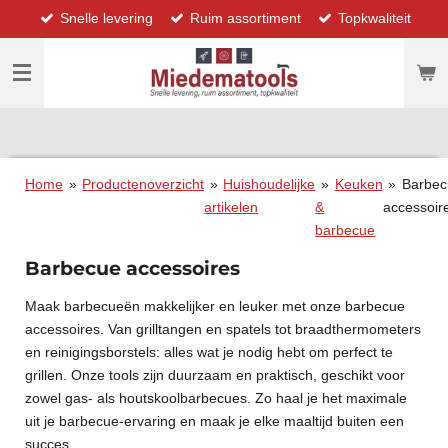
Snelle levering
Ruim assortiment
Topkwaliteit
Ga
direct
naar
de
hoofdinhoud
Home
»
Productenoverzicht
»
Huishoudelijke
»
Keuken
»
Barbec
artikelen
&
accessoir
barbecue
Barbecue accessoires
Maak barbecueën makkelijker en leuker met onze barbecue
accessoires. Van grilltangen en spatels tot braadthermometers
en reinigingsborstels: alles wat je nodig hebt om perfect te
grillen. Onze tools zijn duurzaam en praktisch, geschikt voor
zowel gas- als houtskoolbarbecues. Zo haal je het maximale
uit je barbecue-ervaring en maak je elke maaltijd buiten een
succes.