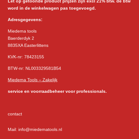
Let op getoonde product prijzen zijn excl 21% btw. de btw
word in de winkelwagen pas toegevoegd.
Adresgegevens:
Miedema tools
Baerderdyk 2
8835XA Easterlittens
KVK-nr: 78423155
BTW-nr: NL003329581B54
Miedema Tools – Zakelijk
service
en voorraadbeheer voor professionals.
contact
Mail: info@miedematools.nl