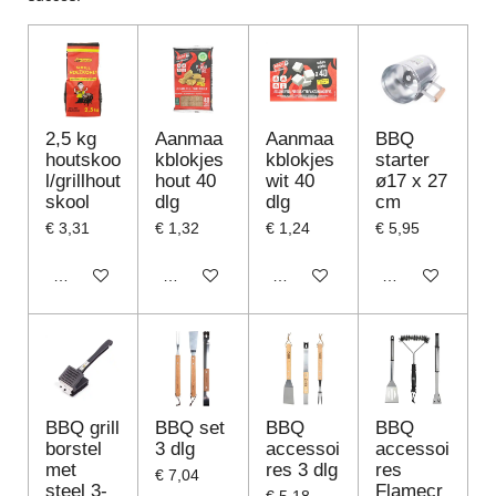
2,5 kg
Aanmaa
Aanmaa
BBQ
houtskoo
kblokjes
kblokjes
starter
l/grillhout
hout 40
wit 40
ø17 x 27
skool
dlg
dlg
cm
€ 3,31
€ 1,32
€ 1,24
€ 5,95
In winkelwagen
In winkelwagen
In winkelwagen
In winkelwagen
BBQ grill
BBQ set
BBQ
BBQ
borstel
3 dlg
accessoi
accessoi
met
res 3 dlg
res
€ 7,04
steel 3-
Flamecr