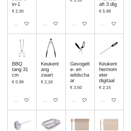
€ 5,18
in-1
aft 3 dlg
€ 2,30
€ 5,98
In winkelwagen
In winkelwagen
In winkelwagen
In winkelwagen
BBQ
Keukent
Gevogelt
Keukent
tang 31
ang
e- en
hermom
cm
zwart
wildscha
eter
ar
digitaal
€ 0,98
€ 2,18
€ 3,50
€ 2,15
In winkelwagen
In winkelwagen
In winkelwagen
In winkelwagen