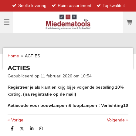
Snelle levering
Ruim assortiment
Topkwaliteit
Ga
direct
naar
de
hoofdinhoud
Home
»
ACTIES
ACTIES
Gepubliceerd op 11 februari 2026 om 10:54
Registreer
je als klant en krijg bij je volgende bestelling 10%
korting.
(na registratie op de mail)
Actiecode voor bouwlampen & looplampen : Verlichting10
«
Vorige
Volgende
»
D
D
S
D
e
e
h
e