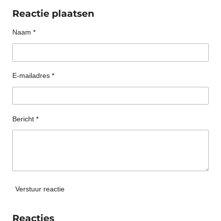
l
e
a
l
e
l
r
e
Reactie plaatsen
n
e
n
Naam *
E-mailadres *
Bericht *
Verstuur reactie
Reacties