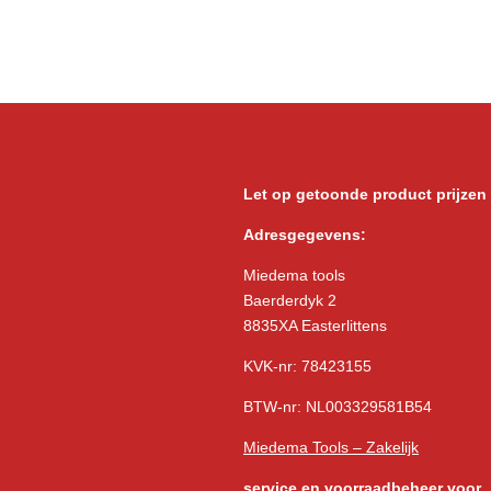
Let op getoonde product prijzen
Adresgegevens:
Miedema tools
Baerderdyk 2
8835XA Easterlittens
KVK-nr: 78423155
BTW-nr: NL003329581B54
Miedema Tools – Zakelijk
service
en voorraadbeheer voor