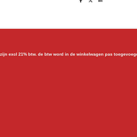
D
D
S
e
e
h
l
e
a
e
l
r
n
e
 zijn excl 21% btw. de btw word in de winkelwagen pas toegevoeg