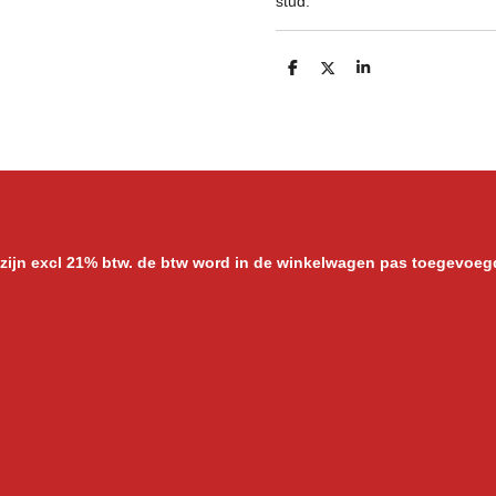
stud.
D
D
S
e
e
h
l
e
a
e
l
r
n
e
 zijn excl 21% btw. de btw word in de winkelwagen pas toegevoeg