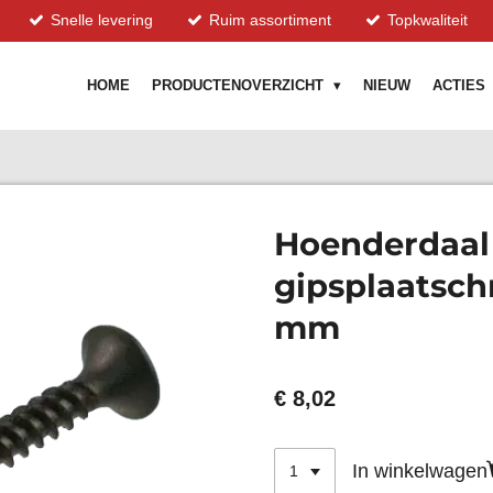
Snelle levering
Ruim assortiment
Topkwaliteit
HOME
PRODUCTENOVERZICHT
NIEUW
ACTIES
Hoenderdaal 
gipsplaatschr
mm
€ 8,02
In winkelwagen