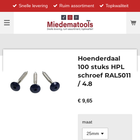
Snelle levering
Ruim assortiment
Topkwaliteit
Ga
direct
naar
de
hoofdinhoud
Hoenderdaal
100 stuks HPL
schroef RAL5011
/ 4.8
€ 9,65
maat