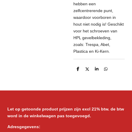
hebben een
zelfcentrerende punt,
waardoor voorboren in
hout niet nodig is! Geschikt
voor het schroeven van
HPL gevelbekleding,
zoals: Trespa, Abet,
Plastica en Ki-Kern.
D
D
S
D
e
e
h
e
l
e
a
l
e
l
r
e
n
e
n
Let op getoonde product prijzen zijn excl 21% btw. de btw
word in de winkelwagen pas toegevoegd.
Adresgegevens: