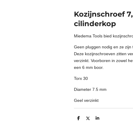
Kozijnschroef 7
cilinderkop
Miedema Tools bied kozijnsch
Geen pluggen nodig en ze zijn 
Deze kozijnschroeven zitten ver
verzinkt. Voorboren in zowel he
een 6 mm boor.
Torx 30
Diameter 7.5 mm
Geel verzinkt
D
D
S
e
e
h
l
e
a
e
l
r