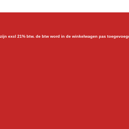
n
e
 zijn excl 21% btw. de btw word in de winkelwagen pas toegevoeg