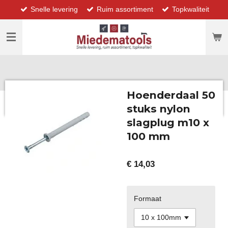
Snelle levering
Ruim assortiment
Topkwaliteit
Ga
direct
naar
de
hoofdinhoud
Hoenderdaal 50
stuks nylon
slagplug m10 x
100 mm
€ 14,03
Formaat