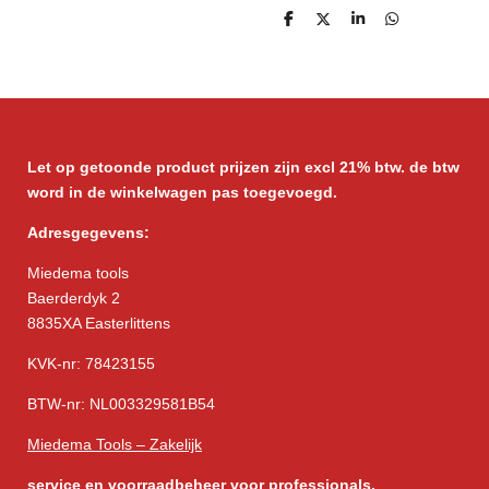
D
D
S
D
e
e
h
e
l
e
a
l
e
l
r
e
n
e
n
Let op getoonde product prijzen zijn excl 21% btw. de btw
word in de winkelwagen pas toegevoegd.
Adresgegevens:
Miedema tools
Baerderdyk 2
8835XA Easterlittens
KVK-nr: 78423155
BTW-nr: NL003329581B54
Miedema Tools – Zakelijk
service
en voorraadbeheer voor professionals.