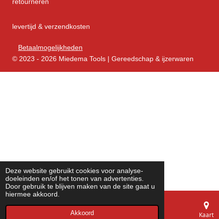
retourneren
levertijd & verzendkosten
Betaalmogelijkheden
© 2023 - 2026 Miedema Tools | Gereedschap & ijzerwaren
Deze website gebruikt cookies voor analyse-
doeleinden en/of het tonen van advertenties.
Door gebruik te blijven maken van de site gaat u
hiermee akkoord.
Akkoord
E-mailadres
Telefoonnummer
Kaart