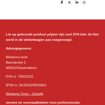
D
D
S
D
e
e
h
e
l
e
a
l
e
l
r
e
n
e
n
Let op getoonde product prijzen zijn excl 21% btw. de btw
word in de winkelwagen pas toegevoegd.
Adresgegevens:
Miedema tools
Baerderdyk 2
8835XA Easterlittens
KVK-nr: 78423155
BTW-nr: NL003329581B54
Miedema Tools – Zakelijk
service
en voorraadbeheer voor professionals.