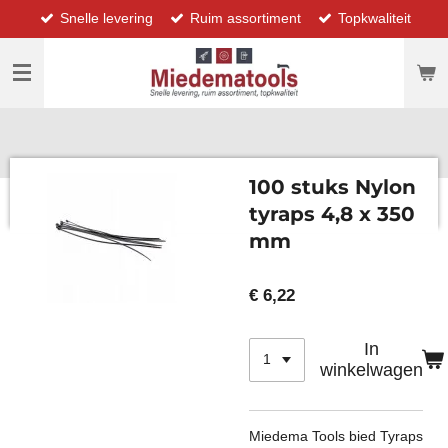
Snelle levering
Ruim assortiment
Topkwaliteit
Ga
direct
naar
de
hoofdinhoud
100 stuks Nylon
tyraps 4,8 x 350
mm
€ 6,22
In
winkelwagen
Miedema Tools bied Tyraps