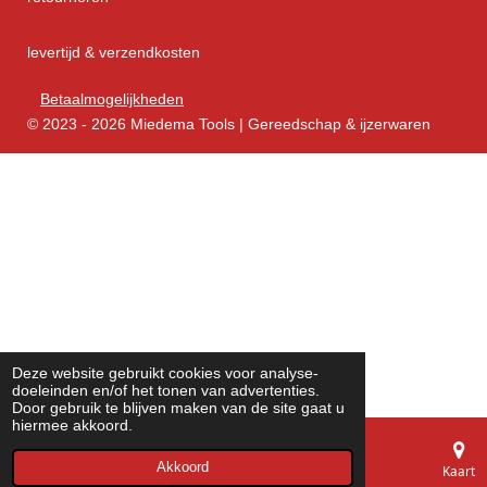
levertijd & verzendkosten
Betaalmogelijkheden
© 2023 - 2026 Miedema Tools | Gereedschap & ijzerwaren
Deze website gebruikt cookies voor analyse-
doeleinden en/of het tonen van advertenties.
Door gebruik te blijven maken van de site gaat u
hiermee akkoord.
Akkoord
E-mailadres
Telefoonnummer
Kaart