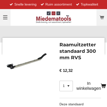
Snelle levering
Ruim assortiment
Topkwaliteit
Ga
direct
naar
de
hoofdinhoud
Raamuitzetter
standaard 300
mm RVS
€ 12,32
In
winkelwagen
Deze standaard