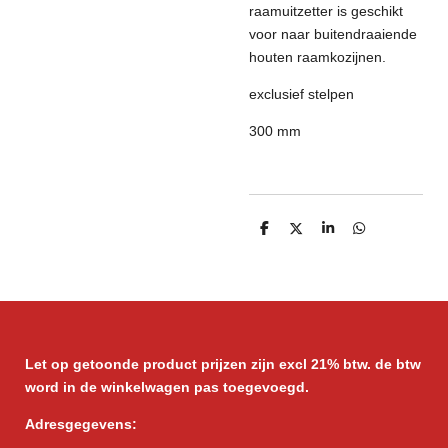
raamuitzetter is geschikt
voor naar buitendraaiende
houten raamkozijnen.
exclusief stelpen
300 mm
D
D
S
D
e
e
h
e
l
e
a
l
e
l
r
e
n
e
n
Let op getoonde product prijzen zijn excl 21% btw. de btw
word in de winkelwagen pas toegevoegd.
Adresgegevens: