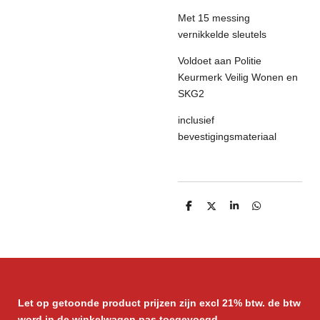
Met 15 messing
vernikkelde sleutels
Voldoet aan Politie
Keurmerk Veilig Wonen en
SKG2
inclusief
bevestigingsmateriaal
D
D
S
D
e
e
h
e
l
e
a
l
e
l
r
e
n
e
n
Let op getoonde product prijzen zijn excl 21% btw. de btw
word in de winkelwagen pas toegevoegd.