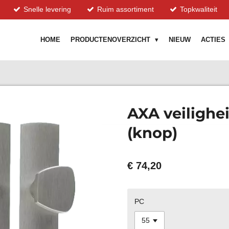
Snelle levering
Ruim assortiment
Topkwaliteit
HOME
PRODUCTENOVERZICHT
NIEUW
ACTIES
AXA veilighe
(knop)
€ 74,20
PC