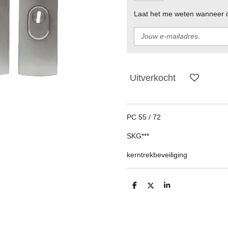
Laat het me weten wanneer di
Uitverkocht
PC 55 / 72
SKG***
kerntrekbeveiliging
D
D
S
e
e
h
l
e
a
e
l
r
n
e