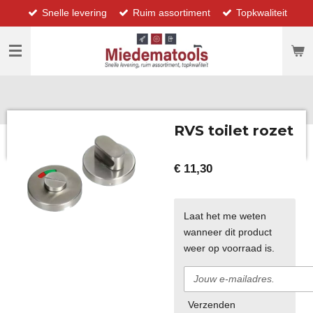
Snelle levering
Ruim assortiment
Topkwaliteit
Ga
direct
naar
de
hoofdinhoud
RVS toilet rozet
€ 11,30
Laat het me weten
wanneer dit product
weer op voorraad is.
Verzenden