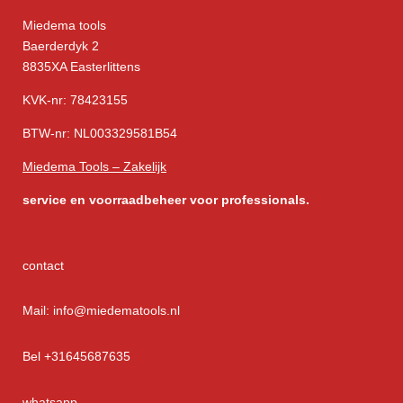
Miedema tools
Baerderdyk 2
8835XA Easterlittens
KVK-nr: 78423155
BTW-nr: NL003329581B54
Miedema Tools – Zakelijk
service
en voorraadbeheer voor professionals.
contact
Mail: info@miedematools.nl
Bel +31645687635
whatsapp