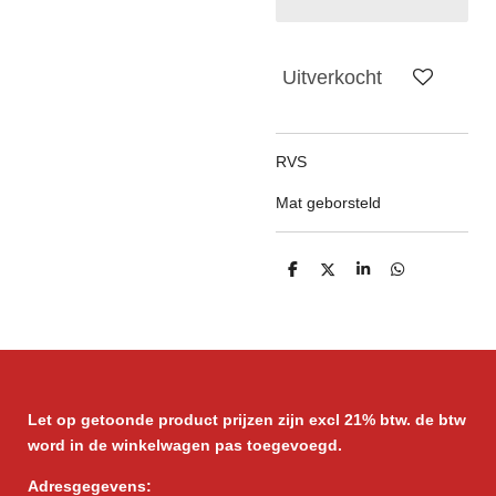
Uitverkocht
RVS
Mat geborsteld
D
D
S
D
e
e
h
e
l
e
a
l
e
l
r
e
n
e
n
Let op getoonde product prijzen zijn excl 21% btw. de btw
word in de winkelwagen pas toegevoegd.
Adresgegevens: