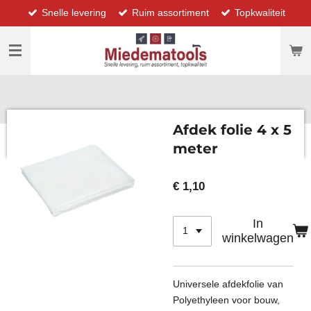
Snelle levering
Ruim assortiment
Topkwaliteit
Ga
direct
naar
de
hoofdinhoud
Afdek folie 4 x 5
meter
€ 1,10
In
winkelwagen
Universele afdekfolie van
Polyethyleen voor bouw,