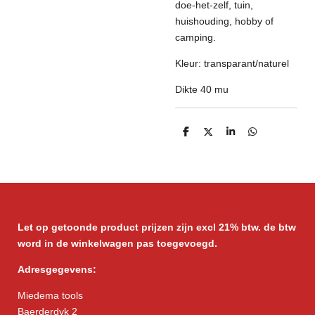
doe-het-zelf, tuin,
huishouding, hobby of
camping.
Kleur: transparant/naturel
Dikte 40 mu
D
D
S
D
e
e
h
e
l
e
a
l
e
l
r
e
n
e
n
Let op getoonde product prijzen zijn excl 21% btw. de btw
word in de winkelwagen pas toegevoegd.
Adresgegevens:
Miedema tools
Baerderdyk 2