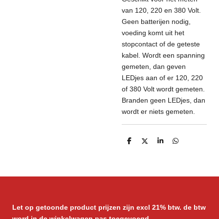
van 120, 220 en 380 Volt.
Geen batterijen nodig,
voeding komt uit het
stopcontact of de geteste
kabel. Wordt een spanning
gemeten, dan geven
LEDjes aan of er 120, 220
of 380 Volt wordt gemeten.
Branden geen LEDjes, dan
wordt er niets gemeten.
D
D
S
D
e
e
h
e
l
e
a
l
e
l
r
e
n
e
n
Let op getoonde product prijzen zijn excl 21% btw. de btw
word in de winkelwagen pas toegevoegd.