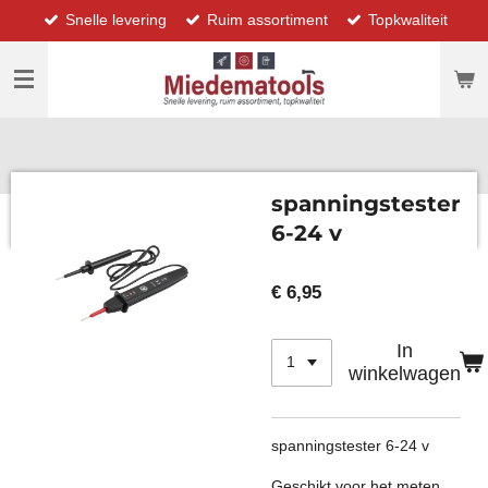
Snelle levering
Ruim assortiment
Topkwaliteit
Ga
direct
naar
de
hoofdinhoud
spanningstester
6-24 v
€ 6,95
In
winkelwagen
spanningstester 6-24 v
Geschikt voor het meten