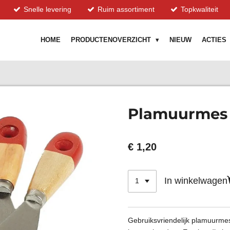
Snelle levering
Ruim assortiment
Topkwaliteit
HOME
PRODUCTENOVERZICHT
NIEUW
ACTIES
Plamuurmes
€ 1,20
In winkelwagen
Gebruiksvriendelijk plamuurmes 