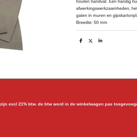
houten handvat. Een handig hu
afwerkingswerkzaamheden, het 
gaten in muren en gipskartonpl
Breedte: 50 mm
D
D
S
e
e
h
l
e
a
e
l
r
n
e
 zijn excl 21% btw. de btw word in de winkelwagen pas toegevoeg