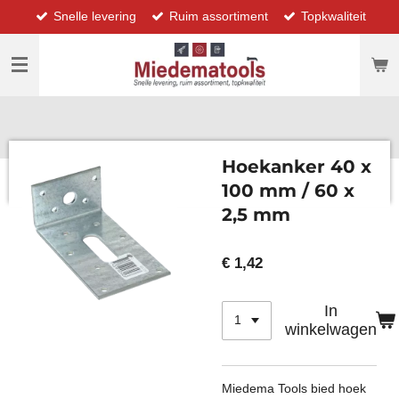
Snelle levering
Ruim assortiment
Topkwaliteit
Ga
direct
naar
de
hoofdinhoud
Hoekanker 40 x
100 mm / 60 x
2,5 mm
€ 1,42
In
winkelwagen
Miedema Tools bied hoek