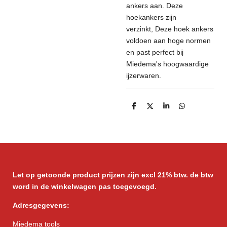
ankers aan. Deze
hoekankers zijn
verzinkt,
Deze hoek ankers
voldoen aan hoge normen
en past perfect bij
Miedema's hoogwaardige
ijzerwaren.
D
D
S
D
e
e
h
e
l
e
a
l
e
l
r
e
n
e
n
Let op getoonde product prijzen zijn excl 21% btw. de btw
word in de winkelwagen pas toegevoegd.
Adresgegevens:
Miedema tools