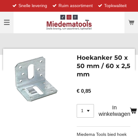
Snelle levering
Ruim assortiment
Topkwaliteit
Ga
direct
naar
de
hoofdinhoud
Hoekanker 50 x
50 mm / 60 x 2,5
mm
€ 0,85
In
winkelwagen
Miedema Tools bied hoek