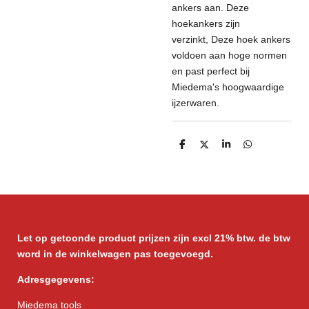
ankers aan. Deze
hoekankers zijn
verzinkt,
Deze hoek ankers
voldoen aan hoge normen
en past perfect bij
Miedema's hoogwaardige
ijzerwaren.
D
D
S
D
e
e
h
e
l
e
a
l
e
l
r
e
n
e
n
Let op getoonde product prijzen zijn excl 21% btw. de btw
word in de winkelwagen pas toegevoegd.
Adresgegevens:
Miedema tools