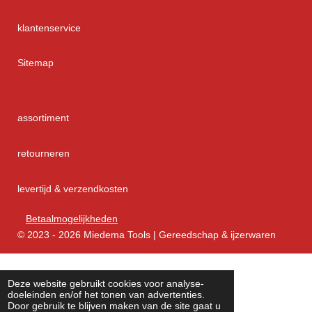
klantenservice
Sitemap
assortiment
retourneren
levertijd & verzendkosten
Betaalmogelijkheden
© 2023 - 2026 Miedema Tools | Gereedschap & ijzerwaren
Deze website gebruikt cookies voor analyse-
doeleinden en/of het tonen van advertenties.
Door gebruik te blijven maken van de site gaat u