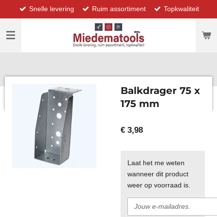
Snelle levering
Ruim assortiment
Topkwaliteit
Ga
direct
naar
de
hoofdinhoud
Balkdrager 75 x
175 mm
€ 3,98
Laat het me weten
wanneer dit product
weer op voorraad is.