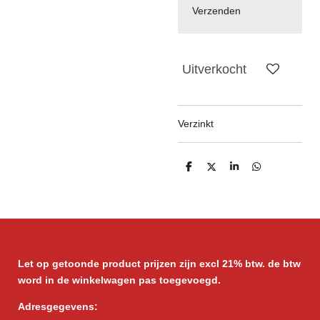
Verzenden
Uitverkocht
Verzinkt
D
D
S
D
e
e
h
e
l
e
a
l
e
l
r
e
n
e
n
Let op getoonde product prijzen zijn excl 21% btw. de btw
word in de winkelwagen pas toegevoegd.
Adresgegevens: