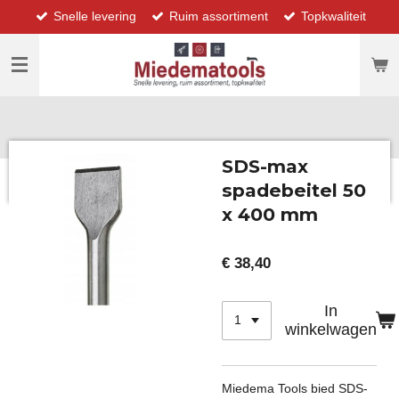
Snelle levering
Ruim assortiment
Topkwaliteit
Ga
direct
naar
de
hoofdinhoud
SDS-max
spadebeitel 50
x 400 mm
€ 38,40
In
winkelwagen
Miedema Tools bied SDS-