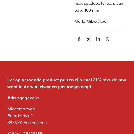
max spadebeitel aan, van
50 x 400 mm
Merk: Milwaukee
D
D
S
D
e
e
h
e
l
e
a
l
e
l
r
e
n
e
n
Let op getoonde product prijzen zijn excl 21% btw. de btw
word in de winkelwagen pas toegevoegd.
Adresgegevens:
Miedema tools
Baerderdyk 2
8835XA Easterlittens
KVK-nr: 78423155